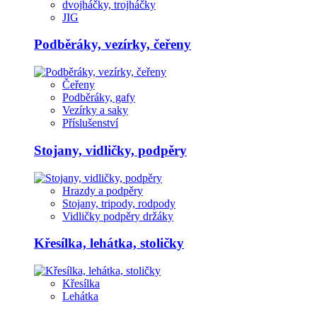
dvojháčky, trojháčky
JIG
Podběráky, vezírky, čeřeny
Čeřeny
Podběráky, gafy
Vezírky a saky
Příslušenství
Stojany, vidličky, podpěry
Hrazdy a podpěry
Stojany, tripody, rodpody
Vidličky podpěry držáky
Křesílka, lehátka, stoličky
Křesílka
Lehátka