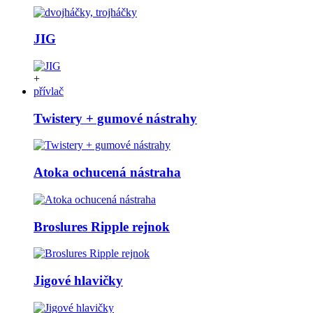
JIG
+
přívlač
Twistery + gumové nástrahy
Atoka ochucená nástraha
Broslures Ripple rejnok
Jigové hlavičky