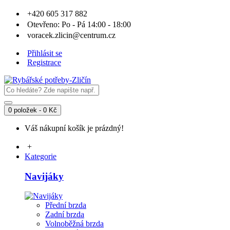
+420 605 317 882
Otevřeno: Po - Pá 14:00 - 18:00
voracek.zlicin@centrum.cz
Přihlásit se
Registrace
0 položek - 0 Kč
Váš nákupní košík je prázdný!
+
Kategorie
Navijáky
Přední brzda
Zadní brzda
Volnoběžná brzda