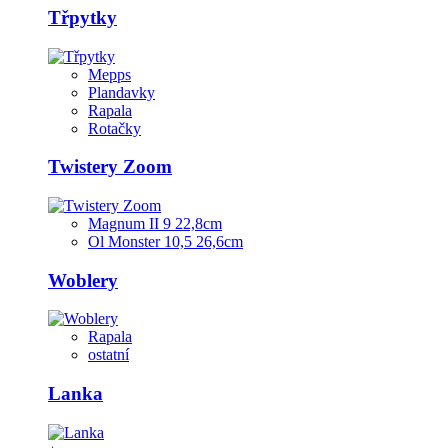
Třpytky
Mepps
Plandavky
Rapala
Rotačky
Twistery Zoom
Magnum II 9 22,8cm
Ol Monster 10,5 26,6cm
Woblery
Rapala
ostatní
Lanka