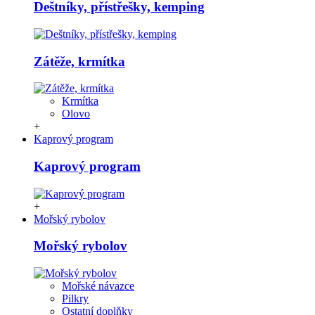
Deštníky, přístřešky, kemping
Zátěže, krmítka
Krmítka
Olovo
+
Kaprový program
Kaprový program
+
Mořský rybolov
Mořský rybolov
Mořské návazce
Pilkry
Ostatní doplňky