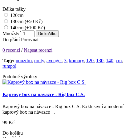
Délka tašky
120cm
130cm (+50 Kč)
140cm (+100 Kč)
Množství
Do košíku
Do přání
Porovnat
0 recenzí
/
Napsat recenzi
Tagy:
pouzdro
,
pruty
,
avenger
,
3
,
komory
,
120
,
130
,
140
,
cm
,
rumpol
Podobné výrobky
Kaprový box na návazce - Rig box C.S.
Kaprový box na návazce - Rig box C.S. Exklusivní a moderní
kaprový box na návazce ..
99 Kč
Do košíku