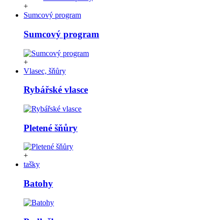
+
Sumcový program
Sumcový program
+
Vlasec, šňůry
Rybářské vlasce
Pletené šňůry
+
tašky
Batohy