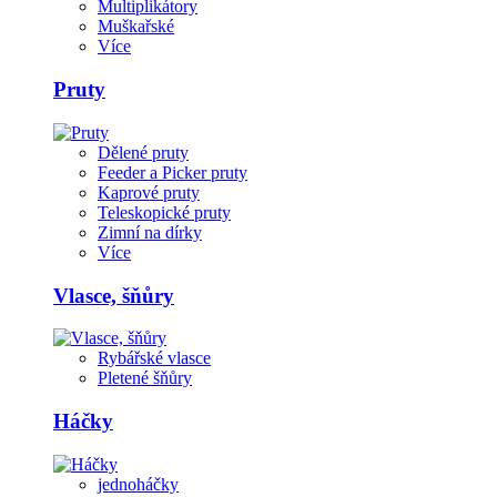
Multiplikátory
Muškařské
Více
Pruty
Dělené pruty
Feeder a Picker pruty
Kaprové pruty
Teleskopické pruty
Zimní na dírky
Více
Vlasce, šňůry
Rybářské vlasce
Pletené šňůry
Háčky
jednoháčky