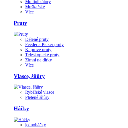
Multiplikátory
Muškařské
Více
Pruty
Dělené pruty
Feeder a Picker pruty
Kaprové pruty
Teleskopické pruty
Zimní na dírky
Více
Vlasce, šňůry
Rybářské vlasce
Pletené šňůry
Háčky
jednoháčky