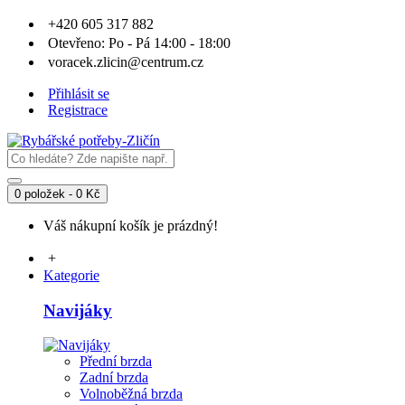
+420 605 317 882
Otevřeno: Po - Pá 14:00 - 18:00
voracek.zlicin@centrum.cz
Přihlásit se
Registrace
0 položek - 0 Kč
Váš nákupní košík je prázdný!
+
Kategorie
Navijáky
Přední brzda
Zadní brzda
Volnoběžná brzda