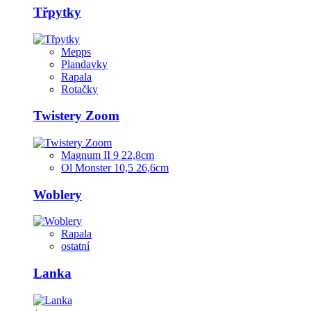
Třpytky
Mepps
Plandavky
Rapala
Rotačky
Twistery Zoom
Magnum II 9 22,8cm
Ol Monster 10,5 26,6cm
Woblery
Rapala
ostatní
Lanka