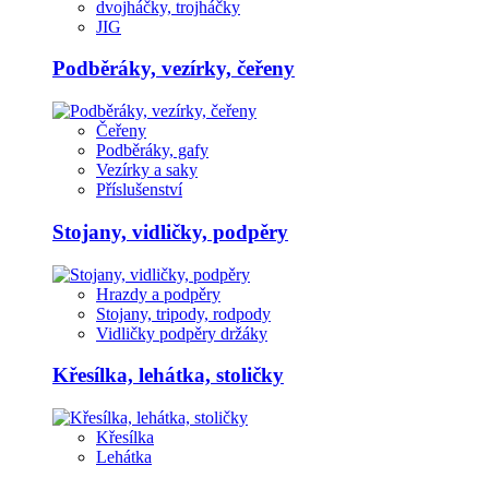
dvojháčky, trojháčky
JIG
Podběráky, vezírky, čeřeny
Čeřeny
Podběráky, gafy
Vezírky a saky
Příslušenství
Stojany, vidličky, podpěry
Hrazdy a podpěry
Stojany, tripody, rodpody
Vidličky podpěry držáky
Křesílka, lehátka, stoličky
Křesílka
Lehátka