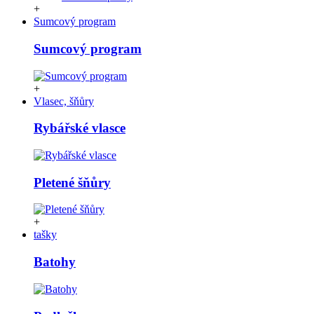
+
Sumcový program
Sumcový program
+
Vlasec, šňůry
Rybářské vlasce
Pletené šňůry
+
tašky
Batohy