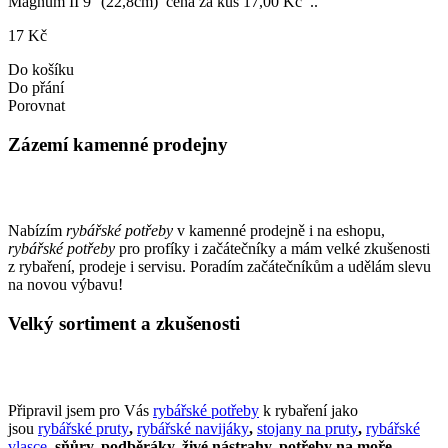
Magnum II 9'' (22,8cm) cena za kus 17,00 Kč ..
17 Kč
Do košíku
Do přání
Porovnat
Zázemí kamenné prodejny
Nabízím
rybářské potřeby
v kamenné prodejně i na eshopu,
rybářské potřeby
pro profíky i začátečníky a mám velké zkušenosti
z rybaření, prodeje i servisu. Poradím začátečníkům a udělám slevu
na novou výbavu!
Velký sortiment a zkušenosti
Připravil jsem pro Vás
rybářské potřeby
k rybaření jako
jsou
rybářské pruty
,
rybářské navijáky
,
stojany na pruty
,
rybářské
vlasce
, sňůry, podběráky, živé nástrahy, potřeby na moře,