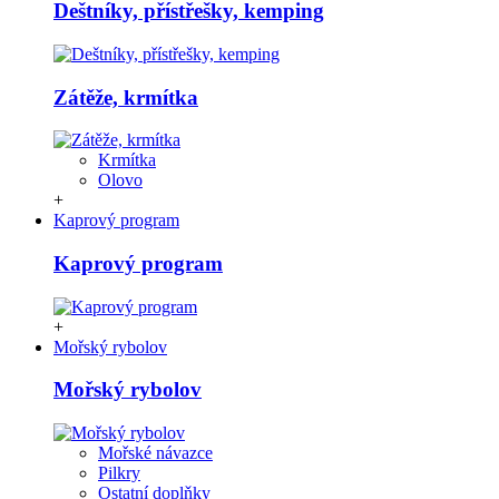
Deštníky, přístřešky, kemping
Zátěže, krmítka
Krmítka
Olovo
+
Kaprový program
Kaprový program
+
Mořský rybolov
Mořský rybolov
Mořské návazce
Pilkry
Ostatní doplňky