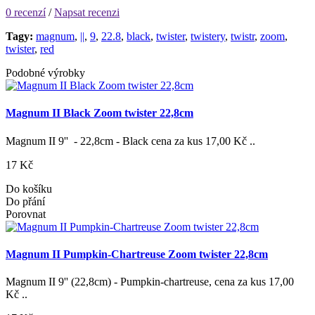
0 recenzí
/
Napsat recenzi
Tagy:
magnum
,
||
,
9
,
22.8
,
black
,
twister
,
twistery
,
twistr
,
zoom
,
twister
,
red
Podobné výrobky
Magnum II Black Zoom twister 22,8cm
Magnum II 9'' - 22,8cm - Black cena za kus 17,00 Kč ..
17 Kč
Do košíku
Do přání
Porovnat
Magnum II Pumpkin-Chartreuse Zoom twister 22,8cm
Magnum II 9'' (22,8cm) - Pumpkin-chartreuse, cena za kus 17,00
Kč ..