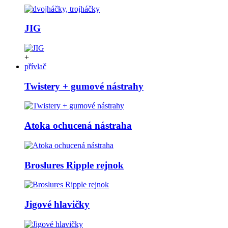
JIG
+
přívlač
Twistery + gumové nástrahy
Atoka ochucená nástraha
Broslures Ripple rejnok
Jigové hlavičky