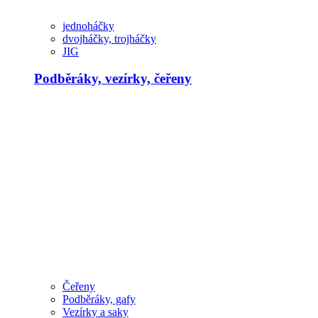
jednoháčky
dvojháčky, trojháčky
JIG
Podběráky, vezírky, čeřeny
Čeřeny
Podběráky, gafy
Vezírky a saky