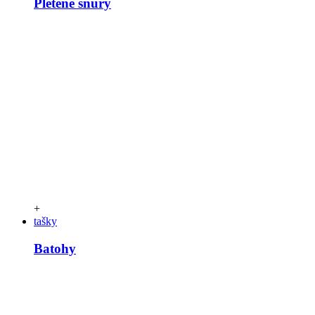
Pletené šňůry
+
tašky
Batohy