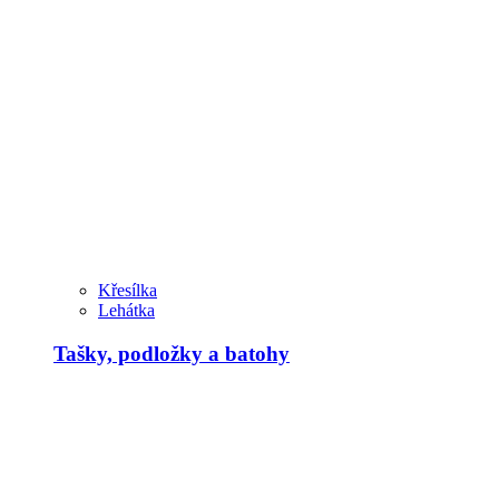
Křesílka
Lehátka
Tašky, podložky a batohy