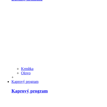
Krmítka
Olovo
+
Kaprový program
Kaprový program