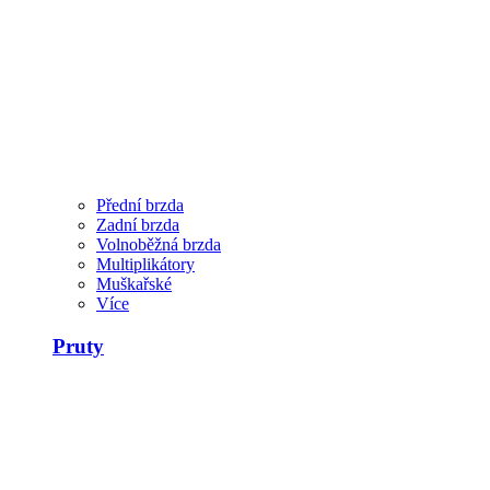
Přední brzda
Zadní brzda
Volnoběžná brzda
Multiplikátory
Muškařské
Více
Pruty