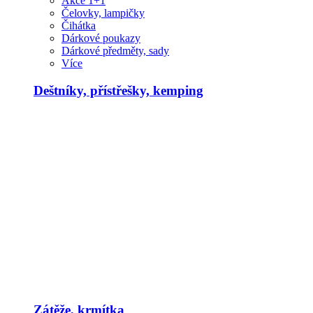
Akce 1+1
Čelovky, lampičky
Čihátka
Dárkové poukazy
Dárkové předměty, sady
Více
Deštníky, přístřešky, kemping
Zátěže, krmítka