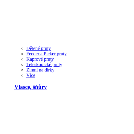
Dělené pruty
Feeder a Picker pruty
Kaprové pruty
Teleskopické pruty
Zimní na dírky
Více
Vlasce, šňůry