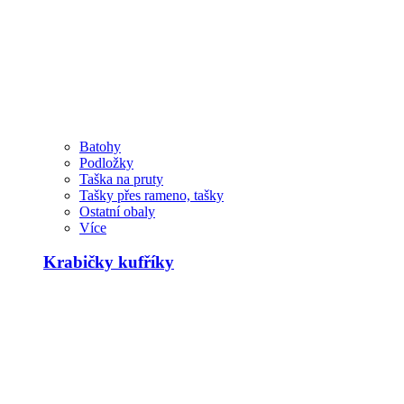
Batohy
Podložky
Taška na pruty
Tašky přes rameno, tašky
Ostatní obaly
Více
Krabičky kufříky