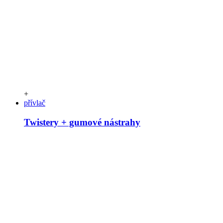
+
přívlač
Twistery + gumové nástrahy