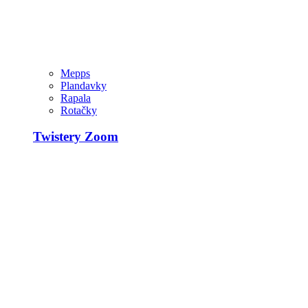
Mepps
Plandavky
Rapala
Rotačky
Twistery Zoom