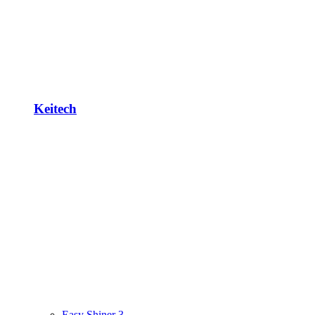
Keitech
Easy Shiner 3