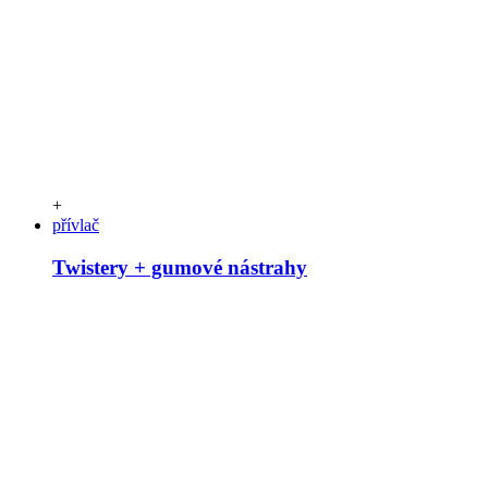
+
přívlač
Twistery + gumové nástrahy