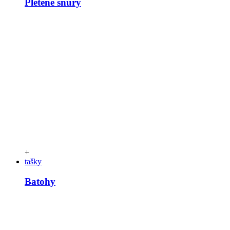
Pletené šňůry
+
tašky
Batohy