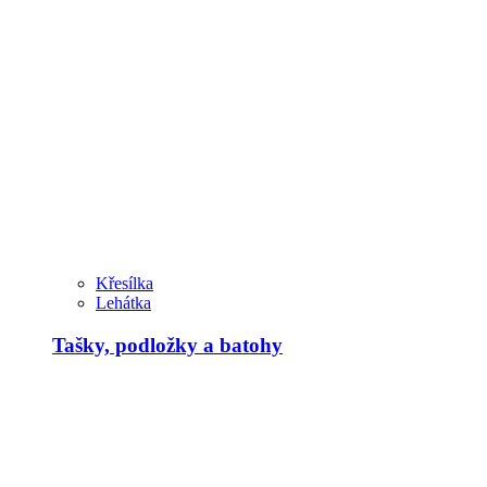
Křesílka
Lehátka
Tašky, podložky a batohy