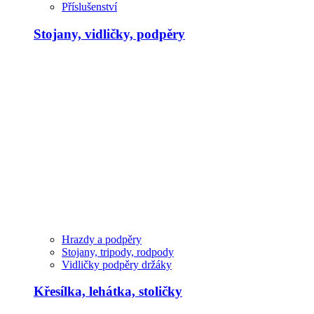
Příslušenství
Stojany, vidličky, podpěry
Hrazdy a podpěry
Stojany, tripody, rodpody
Vidličky podpěry držáky
Křesílka, lehátka, stoličky