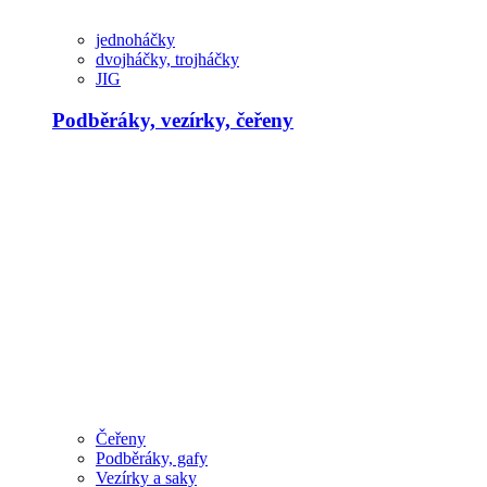
jednoháčky
dvojháčky, trojháčky
JIG
Podběráky, vezírky, čeřeny
Čeřeny
Podběráky, gafy
Vezírky a saky