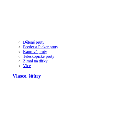
Dělené pruty
Feeder a Picker pruty
Kaprové pruty
Teleskopické pruty
Zimní na dírky
Více
Vlasce, šňůry