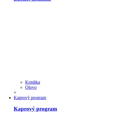
Krmítka
Olovo
+
Kaprový program
Kaprový program