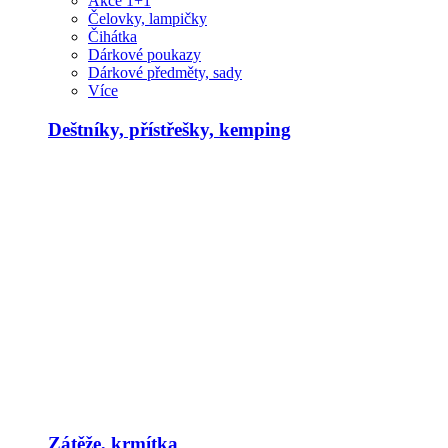
Akce 1+1
Čelovky, lampičky
Čihátka
Dárkové poukazy
Dárkové předměty, sady
Více
Deštníky, přístřešky, kemping
Zátěže, krmítka