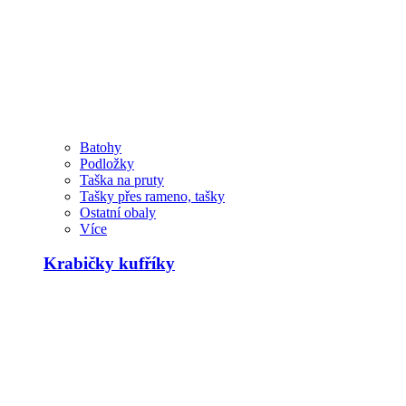
Batohy
Podložky
Taška na pruty
Tašky přes rameno, tašky
Ostatní obaly
Více
Krabičky kufříky