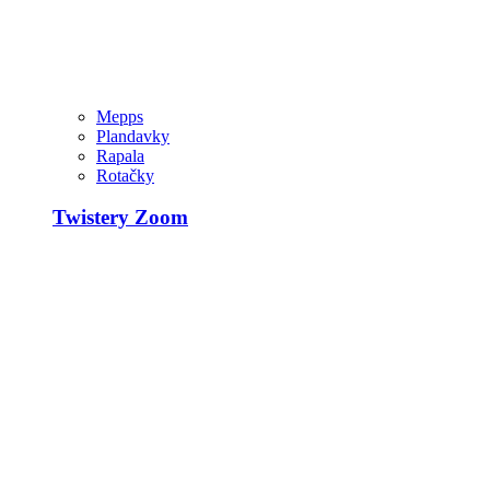
Mepps
Plandavky
Rapala
Rotačky
Twistery Zoom