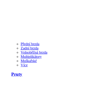
Přední brzda
Zadní brzda
Volnoběžná brzda
Multiplikátory
Muškařské
Více
Pruty