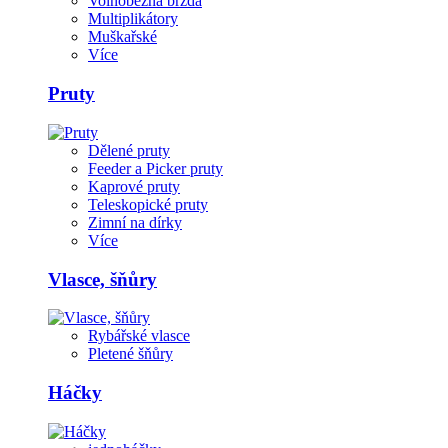
Volnoběžná brzda
Multiplikátory
Muškařské
Více
Pruty
Dělené pruty
Feeder a Picker pruty
Kaprové pruty
Teleskopické pruty
Zimní na dírky
Více
Vlasce, šňůry
Rybářské vlasce
Pletené šňůry
Háčky