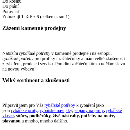
Do košíku
Do přání
Porovnat
Zobrazuji 1 až 6 z 6 (celkem stran 1)
Zázemí kamenné prodejny
Nabízím
rybářské potřeby
v kamenné prodejně i na eshopu,
rybářské potřeby
pro profíky i začátečníky a mám velké zkušenosti
z rybaření, prodeje i servisu. Poradím začátečníkům a udělám slevu
na novou výbavu!
Velký sortiment a zkušenosti
Připravil jsem pro Vás
rybářské potřeby
k rybaření jako
jsou
rybářské pruty
,
rybářské navijáky
,
stojany na pruty
,
rybářské
vlasce
, sňůry, podběráky, živé nástrahy, potřeby na moře,
plavanou
a mnoho, mnoho dalšího.