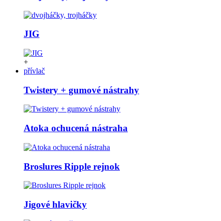
JIG
+
přívlač
Twistery + gumové nástrahy
Atoka ochucená nástraha
Broslures Ripple rejnok
Jigové hlavičky