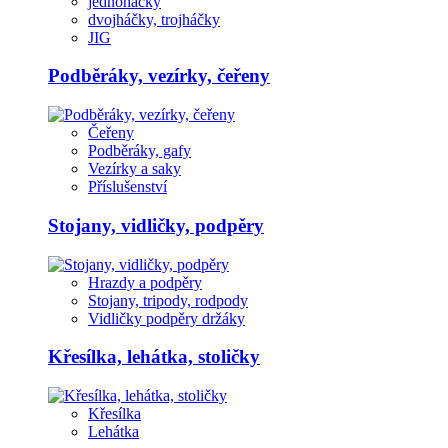
jednoháčky
dvojháčky, trojháčky
JIG
Podběráky, vezírky, čeřeny
Čeřeny
Podběráky, gafy
Vezírky a saky
Příslušenství
Stojany, vidličky, podpěry
Hrazdy a podpěry
Stojany, tripody, rodpody
Vidličky podpěry držáky
Křesílka, lehátka, stoličky
Křesílka
Lehátka