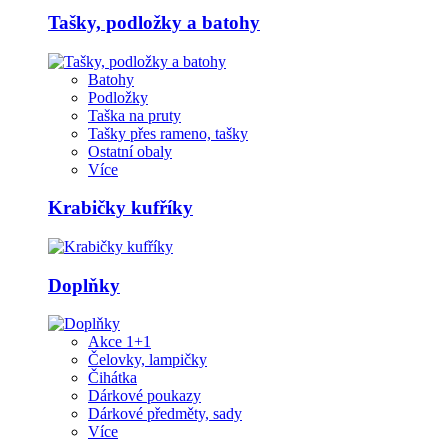
Tašky, podložky a batohy
Batohy
Podložky
Taška na pruty
Tašky přes rameno, tašky
Ostatní obaly
Více
Krabičky kufříky
Doplňky
Akce 1+1
Čelovky, lampičky
Čihátka
Dárkové poukazy
Dárkové předměty, sady
Více