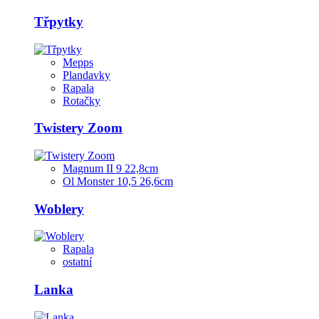
Třpytky
Mepps
Plandavky
Rapala
Rotačky
Twistery Zoom
Magnum II 9 22,8cm
Ol Monster 10,5 26,6cm
Woblery
Rapala
ostatní
Lanka