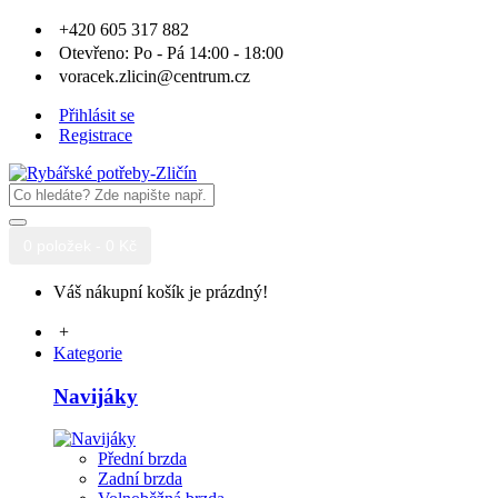
+420 605 317 882
Otevřeno: Po - Pá 14:00 - 18:00
voracek.zlicin@centrum.cz
Přihlásit se
Registrace
0 položek - 0 Kč
Váš nákupní košík je prázdný!
+
Kategorie
Navijáky
Přední brzda
Zadní brzda