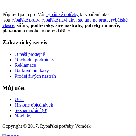
Připravil jsem pro Vás
rybářské potřeby
k rybaření jako
jsou
rybářské pruty
,
rybářské navijáky
,
stojany na pruty
,
rybářské
vlasce
, sňůry, podběráky, živé nástrahy, potřeby na moře,
plavanou
a mnoho, mnoho dalšího.
Zákaznický servis
O naší prodejně
Obchodní podmínky
Reklamace
Dárkové poukazy
Prodej živých nástrah
Můj účet
Účet
Historie objednávek
Seznam přání (
0
)
Novinky
Copyright © 2017, Rybářské potřeby Voráček