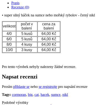
Popis
Recenze (0)
• super silný háček na sumce nebo mořský rybolov - černý nikl
počet v
cena za
velikost
balení
balení
4/0
5 kusů
64,00 Kč
6/0
5 kusů
64,00 Kč
8/0
4 kusy
64,00 Kč
10/0
3 kusy
64,00 Kč
Pro tento výrobek nebyly nalezeny žádné recenze.
Napsat recenzi
Prosím
přihlaste se
nebo
se registrujte
pro napsání recenze
Tagy:
cormoran
,
big
,
cat
,
hacek
,
sumce
,
nikl
Podobné výrobky