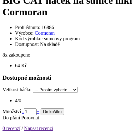
BIG CAT háček na sumce nikl
Cormoran
Prohlédnuto: 16886
Výrobce:
Cormoran
Kód výrobku:
sumcovy program
Dostupnost:
Na skladě
8
x zakoupeno
64 Kč
Dostupné možnosti
Velikost háčku
4/0
Množství
-
+
Do košíku
Do přání
Porovnat
0 recenzí
/
Napsat recenzi