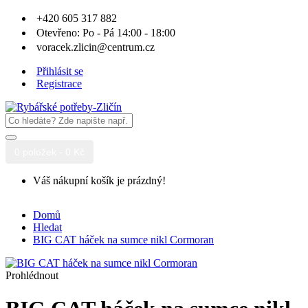
+420 605 317 882
Otevřeno: Po - Pá 14:00 - 18:00
voracek.zlicin@centrum.cz
Přihlásit se
Registrace
0 položek - 0 Kč
Váš nákupní košík je prázdný!
Domů
Hledat
BIG CAT háček na sumce nikl Cormoran
Prohlédnout