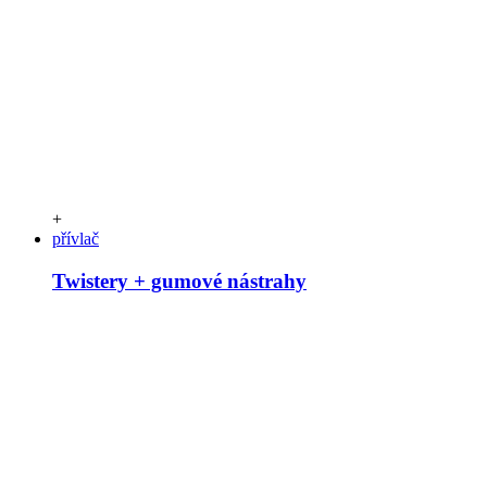
+
přívlač
Twistery + gumové nástrahy