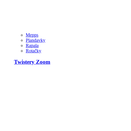
Mepps
Plandavky
Rapala
Rotačky
Twistery Zoom