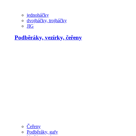
jednoháčky
dvojháčky, trojháčky
JIG
Podběráky, vezírky, čeřeny
Čeřeny
Podběráky, gafy