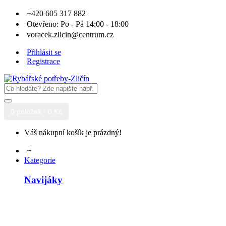
+420 605 317 882
Otevřeno: Po - Pá 14:00 - 18:00
voracek.zlicin@centrum.cz
Přihlásit se
Registrace
0 položek - 0 Kč
Váš nákupní košík je prázdný!
+
Kategorie
Navijáky