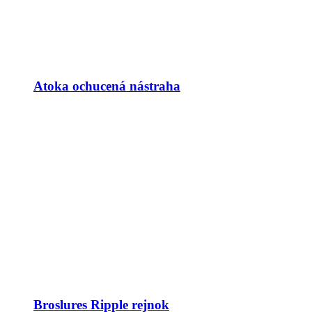
Atoka ochucená nástraha
Broslures Ripple rejnok