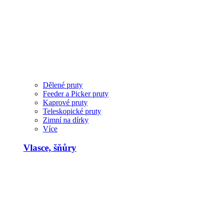
Dělené pruty
Feeder a Picker pruty
Kaprové pruty
Teleskopické pruty
Zimní na dírky
Více
Vlasce, šňůry