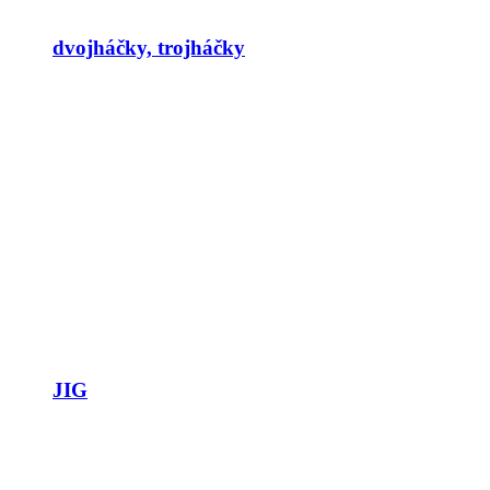
dvojháčky, trojháčky
JIG