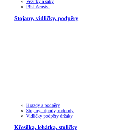
Vezírky a saky
Příslušenství
Stojany, vidličky, podpěry
Hrazdy a podpěry
Stojany, tripody, rodpody
Vidličky podpěry držáky
Křesílka, lehátka, stoličky