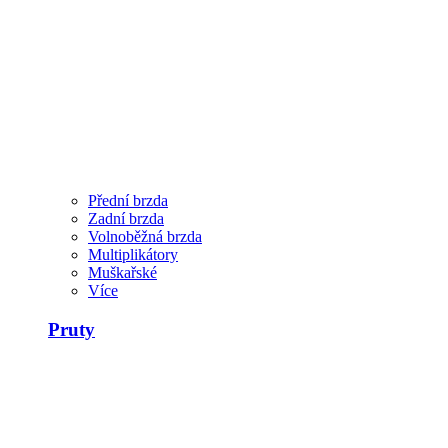
Přední brzda
Zadní brzda
Volnoběžná brzda
Multiplikátory
Muškařské
Více
Pruty