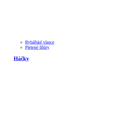
Rybářské vlasce
Pletené šňůry
Háčky