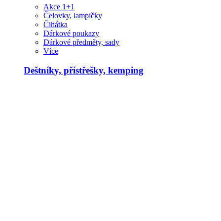
Akce 1+1
Čelovky, lampičky
Čihátka
Dárkové poukazy
Dárkové předměty, sady
Více
Deštníky, přístřešky, kemping