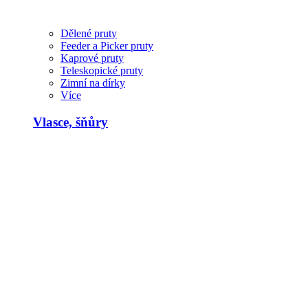
Dělené pruty
Feeder a Picker pruty
Kaprové pruty
Teleskopické pruty
Zimní na dírky
Více
Vlasce, šňůry