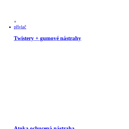
+
přívlač
Twistery + gumové nástrahy
Atoka ochucená nástraha