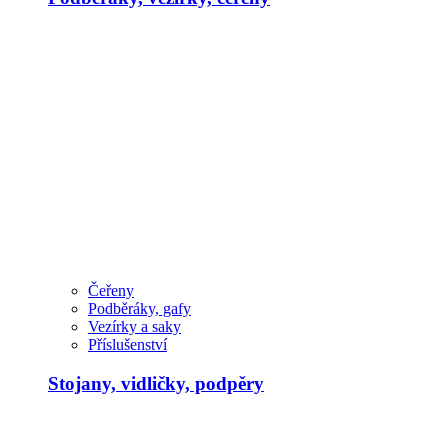
Čeřeny
Podběráky, gafy
Vezírky a saky
Příslušenství
Stojany, vidličky, podpěry