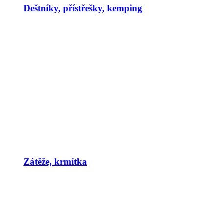
Deštníky, přístřešky, kemping
Zátěže, krmítka