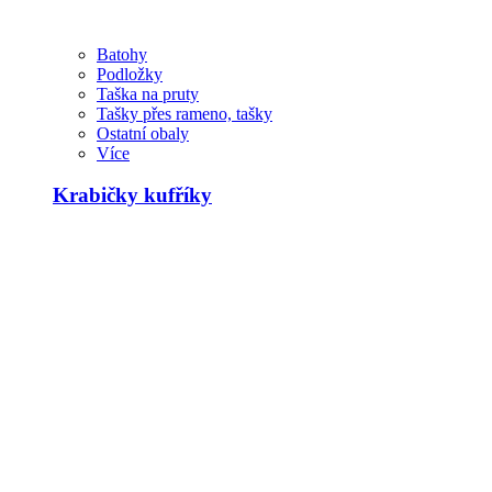
Batohy
Podložky
Taška na pruty
Tašky přes rameno, tašky
Ostatní obaly
Více
Krabičky kufříky