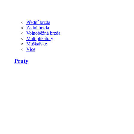
Přední brzda
Zadní brzda
Volnoběžná brzda
Multiplikátory
Muškařské
Více
Pruty