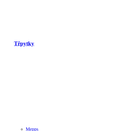
Třpytky
Mepps