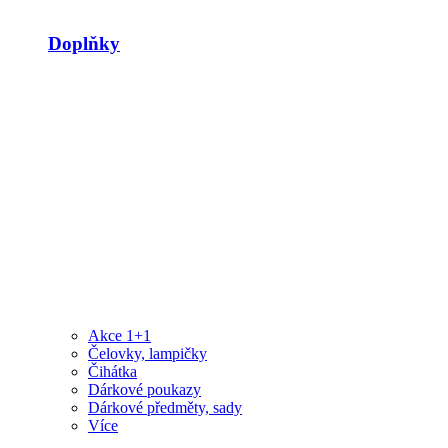
Doplňky
Akce 1+1
Čelovky, lampičky
Čihátka
Dárkové poukazy
Dárkové předměty, sady
Více