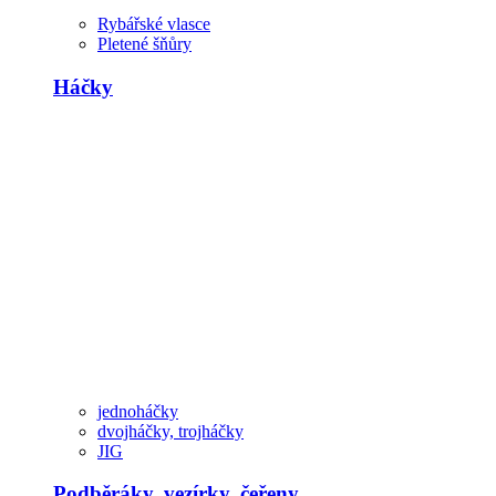
Rybářské vlasce
Pletené šňůry
Háčky
jednoháčky
dvojháčky, trojháčky
JIG
Podběráky, vezírky, čeřeny