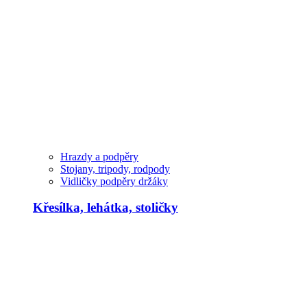
Hrazdy a podpěry
Stojany, tripody, rodpody
Vidličky podpěry držáky
Křesílka, lehátka, stoličky