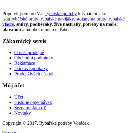
Připravil jsem pro Vás
rybářské potřeby
k rybaření jako
jsou
rybářské pruty
,
rybářské navijáky
,
stojany na pruty
,
rybářské
vlasce
, sňůry, podběráky, živé nástrahy, potřeby na moře,
plavanou
a mnoho, mnoho dalšího.
Zákaznický servis
O naší prodejně
Obchodní podmínky
Reklamace
Dárkové poukazy
Prodej živých nástrah
Můj účet
Účet
Historie objednávek
Seznam přání (
0
)
Novinky
Copyright © 2017, Rybářské potřeby Voráček