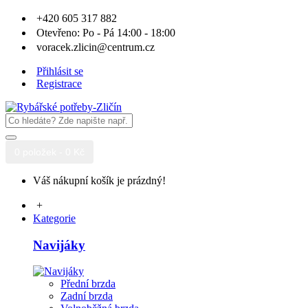
+420 605 317 882
Otevřeno: Po - Pá 14:00 - 18:00
voracek.zlicin@centrum.cz
Přihlásit se
Registrace
0 položek - 0 Kč
Váš nákupní košík je prázdný!
+
Kategorie
Navijáky
Přední brzda
Zadní brzda