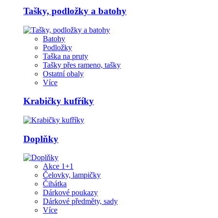
Tašky, podložky a batohy
Batohy
Podložky
Taška na pruty
Tašky přes rameno, tašky
Ostatní obaly
Více
Krabičky kufříky
Doplňky
Akce 1+1
Čelovky, lampičky
Čihátka
Dárkové poukazy
Dárkové předměty, sady
Více