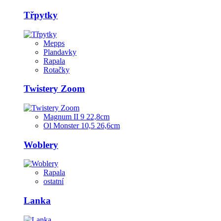
Třpytky
Mepps
Plandavky
Rapala
Rotačky
Twistery Zoom
Magnum II 9 22,8cm
Ol Monster 10,5 26,6cm
Woblery
Rapala
ostatní
Lanka