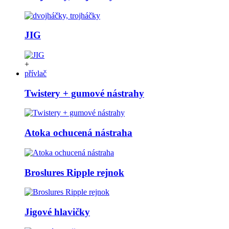
JIG
+
přívlač
Twistery + gumové nástrahy
Atoka ochucená nástraha
Broslures Ripple rejnok
Jigové hlavičky