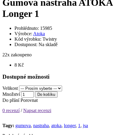
Gumová nástraha ATOKA
Longer 1
Prohlédnuto: 15985
Výrobce:
Atoka
Kód výrobku:
Twistry
Dostupnost:
Na skladě
22
x zakoupeno
8 Kč
Dostupné možnosti
Velikost
Množství
Do košíku
Do přání
Porovnat
0 recenzí
/
Napsat recenzi
Tagy:
gumova
,
nastraha
,
atoka
,
longer
,
1
,
jsa