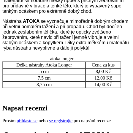
materiálu! Mimořádně měkký ripper s příčným žebrováním
pro přídavné vibrace a tenké tělo, který je vybavený super
tenkým ocáskem pro extrémně dobrý chod.
Nástraha
ATOKA
se vyznačuje mimořádně dobrým chodem i
při velmi pomalém tažení a při propadu. Chod byl docílen
jednak zeslabením tělíčka, které je opticky zvětšeno
žebrováním, které navíc při tažení jemně vibruje a velmi
slabým ocáskem a kopýtkem. Díky extra měkkému materiálu
ryba nástrahu nevyplivne a dále ji polyká!
atoka longer
Délka nástrahy Atoka Longer
Cena za kus
5 cm
8,00 Kč
7,5 cm
12,00 Kč
8,75 cm
14,00 Kč
Napsat recenzi
Prosím
přihlaste se
nebo
se registrujte
pro napsání recenze