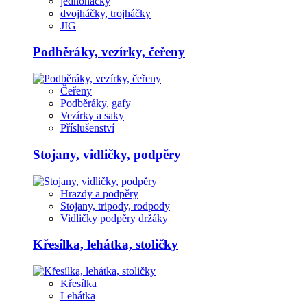
jednoháčky
dvojháčky, trojháčky
JIG
Podběráky, vezírky, čeřeny
Čeřeny
Podběráky, gafy
Vezírky a saky
Příslušenství
Stojany, vidličky, podpěry
Hrazdy a podpěry
Stojany, tripody, rodpody
Vidličky podpěry držáky
Křesílka, lehátka, stoličky
Křesílka
Lehátka