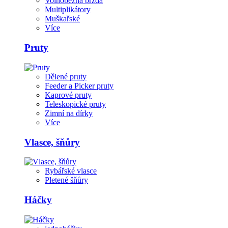
Volnoběžná brzda
Multiplikátory
Muškařské
Více
Pruty
Dělené pruty
Feeder a Picker pruty
Kaprové pruty
Teleskopické pruty
Zimní na dírky
Více
Vlasce, šňůry
Rybářské vlasce
Pletené šňůry
Háčky