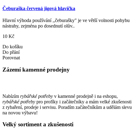
Čeburaška červená jigová hlavička
Hlavní výhoda používání ,,čeburašky" je ve větší volnosti pohybu
nástrahy, zejména po dosednutí olův..
10 Kč
Do košíku
Do přání
Porovnat
Zázemí kamenné prodejny
Nabízím
rybářské potřeby
v kamenné prodejně i na eshopu,
rybářské potřeby
pro profíky i začátečníky a mám velké zkušenosti
z rybaření, prodeje i servisu. Poradím začátečníkům a udělám slevu
na novou výbavu!
Velký sortiment a zkušenosti