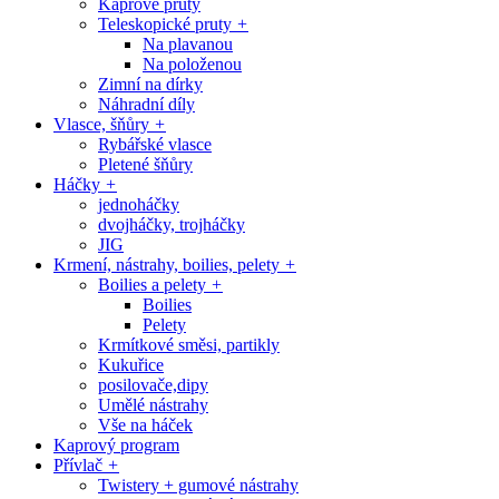
Kaprové pruty
Teleskopické pruty
+
Na plavanou
Na položenou
Zimní na dírky
Náhradní díly
Vlasce, šňůry
+
Rybářské vlasce
Pletené šňůry
Háčky
+
jednoháčky
dvojháčky, trojháčky
JIG
Krmení, nástrahy, boilies, pelety
+
Boilies a pelety
+
Boilies
Pelety
Krmítkové směsi, partikly
Kukuřice
posilovače,dipy
Umělé nástrahy
Vše na háček
Kaprový program
Přívlač
+
Twistery + gumové nástrahy