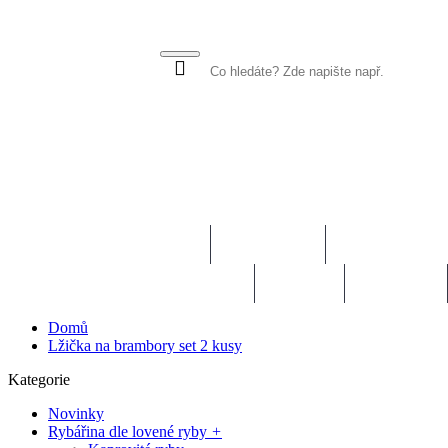
KATEGORIE
KAPROVÝ PR
PŘÍVLAČ
KRMENÍ
DOPLŇKY
Domů
Lžička na brambory set 2 kusy
Kategorie
Novinky
Rybářina dle lovené ryby
+