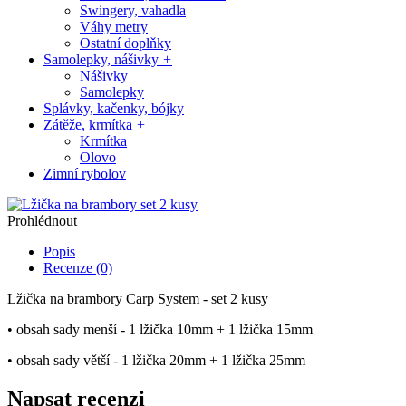
Swingery, vahadla
Váhy metry
Ostatní doplňky
Samolepky, nášivky
+
Nášivky
Samolepky
Splávky, kačenky, bójky
Zátěže, krmítka
+
Krmítka
Olovo
Zimní rybolov
Prohlédnout
Popis
Recenze (0)
Lžička na brambory Carp System - set 2 kusy
• obsah sady menší - 1 lžička 10mm + 1 lžička 15mm
• obsah sady větší - 1 lžička 20mm + 1 lžička 25mm
Napsat recenzi