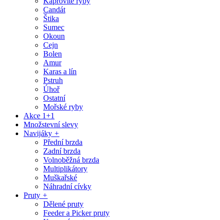
Kaprovité ryby
Candát
Štika
Sumec
Okoun
Cejn
Bolen
Amur
Karas a lín
Pstruh
Úhoř
Ostatní
Mořské ryby
Akce 1+1
Množstevní slevy
Navijáky
+
Přední brzda
Zadní brzda
Volnoběžná brzda
Multiplikátory
Muškařské
Náhradní cívky
Pruty
+
Dělené pruty
Feeder a Picker pruty