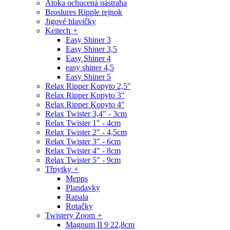
Atoka ochucená nástraha
Broslures Ripple rejnok
Jigové hlavičky
Keitech
+
Easy Shiner 3
Easy Shiner 3,5
Easy Shiner 4
easy shiner 4,5
Easy Shiner 5
Relax Ripper Kopyto 2,5"
Relax Ripper Kopyto 3"
Relax Ripper Kopyto 4"
Relax Twister 3,4" - 3cm
Relax Twister 1" - 4cm
Relax Twister 2" - 4,5cm
Relax Twister 3" - 6cm
Relax Twister 4" - 8cm
Relax Twister 5" - 9cm
Třpytky
+
Mepps
Plandavky
Rapala
Rotačky
Twistery Zoom
+
Magnum II 9 22,8cm