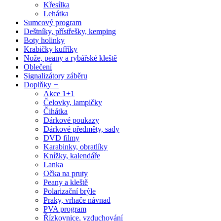
Křesílka
Lehátka
Sumcový program
Deštníky, přístřešky, kemping
Boty holinky
Krabičky kufříky
Nože, peany a rybářské kleště
Oblečení
Signalizátory záběru
Doplňky
+
Akce 1+1
Čelovky, lampičky
Čihátka
Dárkové poukazy
Dárkové předměty, sady
DVD filmy
Karabinky, obratlíky
Knížky, kalendáře
Lanka
Očka na pruty
Peany a kleště
Polarizační brýle
Praky, vrhače návnad
PVA program
Řízkovnice, vzduchování