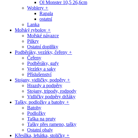
Ol Monster 10,5 26,6cm
Woblery
+
Rapala
ostatní
Lanka
Mořský rybolov
+
Mořské návazce
Pilkry
Ostatní doplňky
Podběráky, vezírky, čeřeny
+
Čeřeny
Podběráky, gafy
Vezírky a saky
Příslušenství
Stojany, vidličky, podpěry
+
Hrazdy a podpěry
Stojany, tripody, rodpody
Vidličky podpěry držáky
Tašky, podložky a batohy
+
Batohy
Podložky
Taška na pruty
Tašky přes rameno, tašky
Ostatní obaly
Křesílka, lehátka, stoličky
+