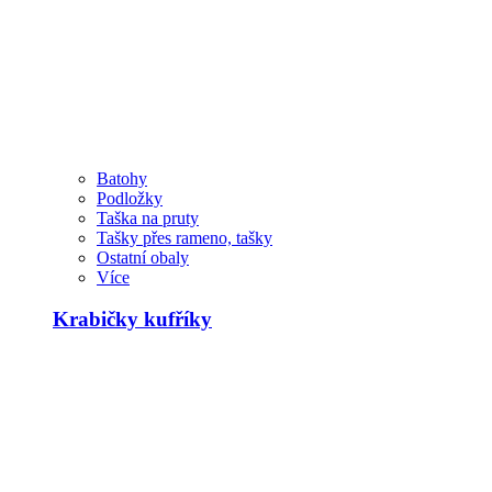
Batohy
Podložky
Taška na pruty
Tašky přes rameno, tašky
Ostatní obaly
Více
Krabičky kufříky