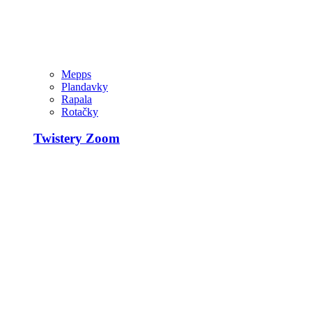
Mepps
Plandavky
Rapala
Rotačky
Twistery Zoom