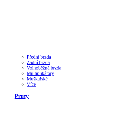
Přední brzda
Zadní brzda
Volnoběžná brzda
Multiplikátory
Muškařské
Více
Pruty