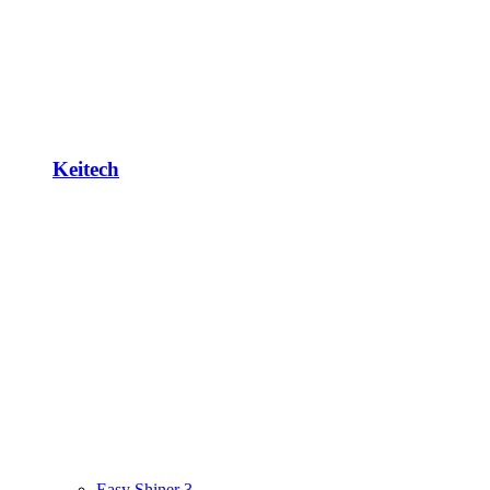
Keitech
Easy Shiner 3