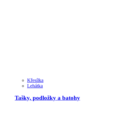
Křesílka
Lehátka
Tašky, podložky a batohy