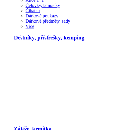
Akce 1+1
Čelovky, lampičky
Čihátka
Dárkové poukazy
Dárkové předměty, sady
Více
Deštníky, přístřešky, kemping
Zátěže, krmítka