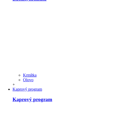
Krmítka
Olovo
+
Kaprový program
Kaprový program