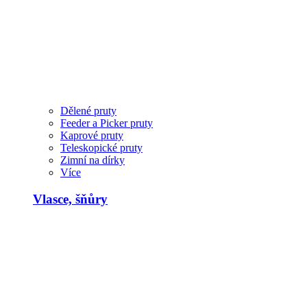
Dělené pruty
Feeder a Picker pruty
Kaprové pruty
Teleskopické pruty
Zimní na dírky
Více
Vlasce, šňůry