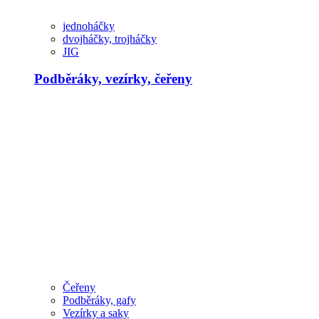
jednoháčky
dvojháčky, trojháčky
JIG
Podběráky, vezírky, čeřeny
Čeřeny
Podběráky, gafy
Vezírky a saky