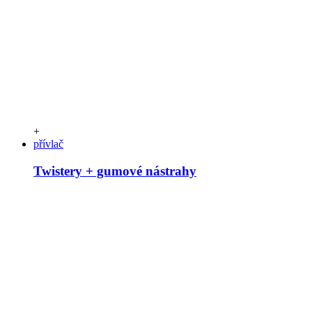
+
přívlač
Twistery + gumové nástrahy