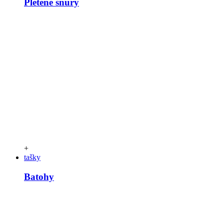
Pletené šňůry
+
tašky
Batohy