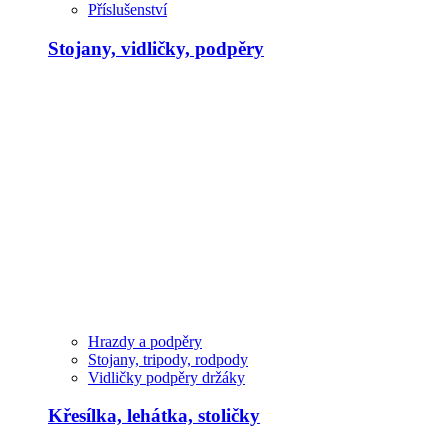
Příslušenství
Stojany, vidličky, podpěry
Hrazdy a podpěry
Stojany, tripody, rodpody
Vidličky podpěry držáky
Křesílka, lehátka, stoličky