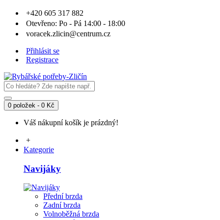
+420 605 317 882
Otevřeno: Po - Pá 14:00 - 18:00
voracek.zlicin@centrum.cz
Přihlásit se
Registrace
0 položek - 0 Kč
Váš nákupní košík je prázdný!
+
Kategorie
Navijáky
Přední brzda
Zadní brzda
Volnoběžná brzda