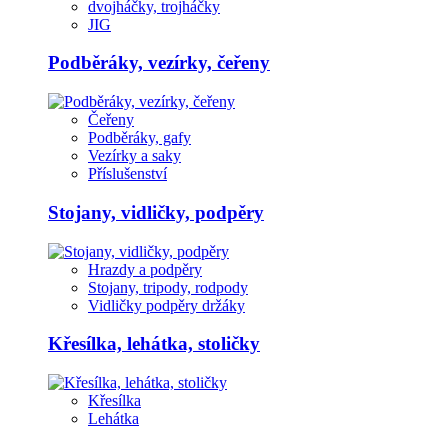
dvojháčky, trojháčky
JIG
Podběráky, vezírky, čeřeny
Čeřeny
Podběráky, gafy
Vezírky a saky
Příslušenství
Stojany, vidličky, podpěry
Hrazdy a podpěry
Stojany, tripody, rodpody
Vidličky podpěry držáky
Křesílka, lehátka, stoličky
Křesílka
Lehátka