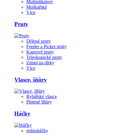
Multiplikátory
Muškařské
Více
Pruty
Dělené pruty
Feeder a Picker pruty
Kaprové pruty
Teleskopické pruty
Zimní na dírky
Více
Vlasce, šňůry
Rybářské vlasce
Pletené šňůry
Háčky
jednoháčky