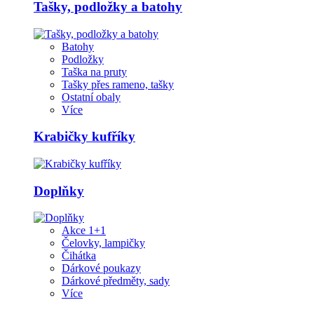
Tašky, podložky a batohy
Batohy
Podložky
Taška na pruty
Tašky přes rameno, tašky
Ostatní obaly
Více
Krabičky kufříky
Doplňky
Akce 1+1
Čelovky, lampičky
Čihátka
Dárkové poukazy
Dárkové předměty, sady
Více