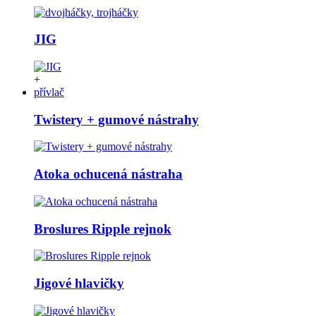
JIG
+
přívlač
Twistery + gumové nástrahy
Atoka ochucená nástraha
Broslures Ripple rejnok
Jigové hlavičky