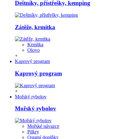
Deštníky, přístřešky, kemping
Zátěže, krmítka
Krmítka
Olovo
+
Kaprový program
Kaprový program
+
Mořský rybolov
Mořský rybolov
Mořské návazce
Pilkry
Ostatní doplňky