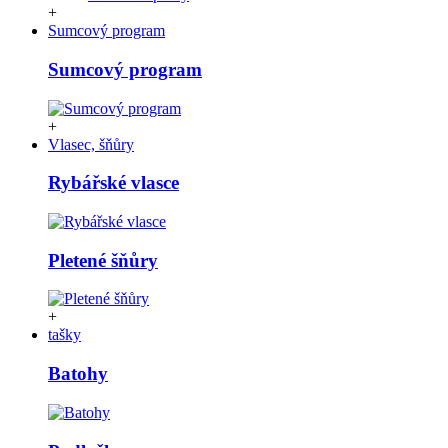
+
Sumcový program
Sumcový program
+
Vlasec, šňůry
Rybářské vlasce
Pletené šňůry
+
tašky
Batohy