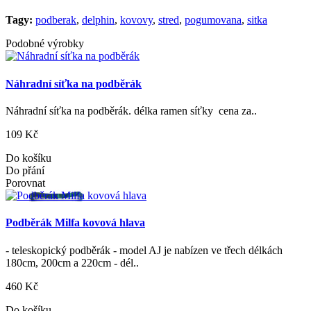
Tagy:
podberak
,
delphin
,
kovovy
,
stred
,
pogumovana
,
sitka
Podobné výrobky
Náhradní síťka na podběrák
Náhradní síťka na podběrák. délka ramen síťky cena za..
109 Kč
Do košíku
Do přání
Porovnat
Podběrák Milfa kovová hlava
- teleskopický podběrák - model AJ je nabízen ve třech délkách
180cm, 200cm a 220cm - dél..
460 Kč
Do košíku