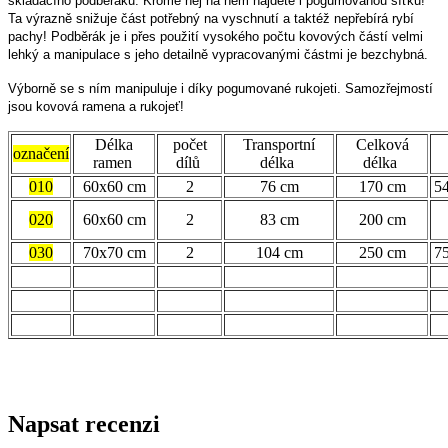
skládacího podběráku. Kromě něj na něm najdete i pogumovanou síťku!
Ta výrazně snižuje část potřebný na vyschnutí a taktéž nepřebírá rybí
pachy! Podběrák je i přes použití vysokého počtu kovových částí velmi
lehký a manipulace s jeho detailně vypracovanými částmi je bezchybná.
Výborně se s ním manipuluje i díky pogumované rukojeti. Samozřejmostí
jsou kovová ramena a rukojeť!
Délka
počet
Transportní
Celková
označení
ramen
dílů
délka
délka
010
60x60 cm
2
76 cm
170 cm
5
020
60x60 cm
2
83 cm
200 cm
030
70x70 cm
2
104 cm
250 cm
7
Napsat recenzi