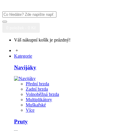
0 položek - 0 Kč
Váš nákupní košík je prázdný!
+
Kategorie
Navijáky
Přední brzda
Zadní brzda
Volnoběžná brzda
Multiplikátory
Muškařské
Více
Pruty