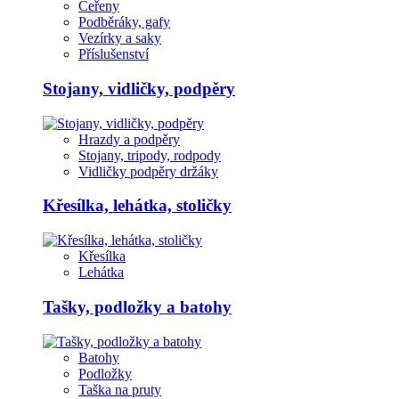
Čeřeny
Podběráky, gafy
Vezírky a saky
Příslušenství
Stojany, vidličky, podpěry
Hrazdy a podpěry
Stojany, tripody, rodpody
Vidličky podpěry držáky
Křesílka, lehátka, stoličky
Křesílka
Lehátka
Tašky, podložky a batohy
Batohy
Podložky
Taška na pruty