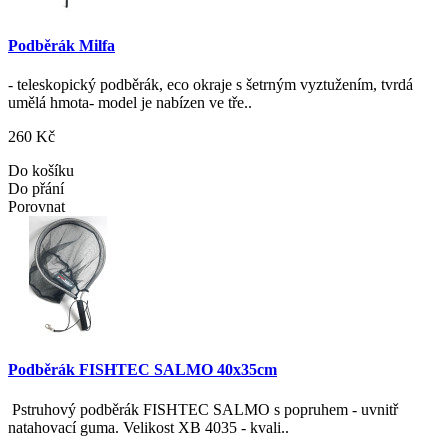
Podběrák Milfa
- teleskopický podběrák, eco okraje s šetrným vyztužením, tvrdá
umělá hmota- model je nabízen ve tře..
260 Kč
Do košíku
Do přání
Porovnat
Podběrák FISHTEC SALMO 40x35cm
Pstruhový podběrák FISHTEC SALMO s popruhem - uvnitř
natahovací guma. Velikost XB 4035 - kvali..