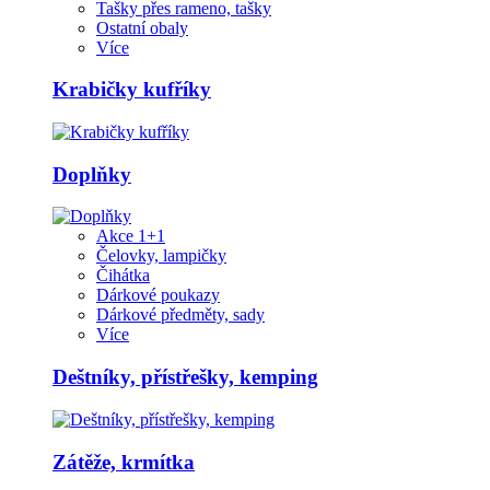
Tašky přes rameno, tašky
Ostatní obaly
Více
Krabičky kufříky
Doplňky
Akce 1+1
Čelovky, lampičky
Čihátka
Dárkové poukazy
Dárkové předměty, sady
Více
Deštníky, přístřešky, kemping
Zátěže, krmítka