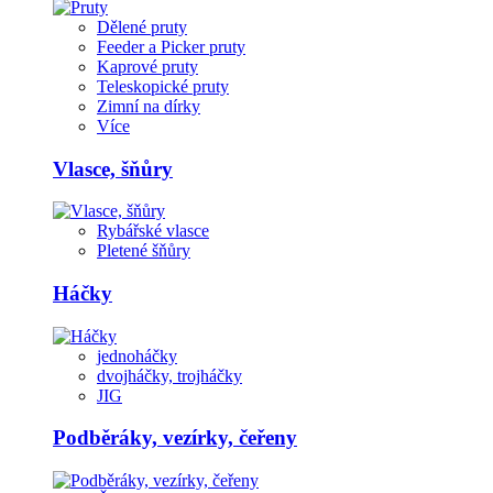
Dělené pruty
Feeder a Picker pruty
Kaprové pruty
Teleskopické pruty
Zimní na dírky
Více
Vlasce, šňůry
Rybářské vlasce
Pletené šňůry
Háčky
jednoháčky
dvojháčky, trojháčky
JIG
Podběráky, vezírky, čeřeny