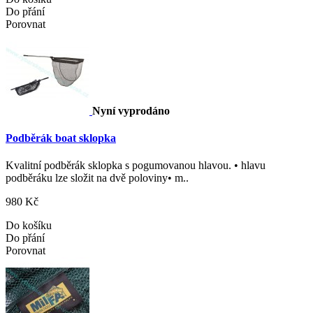
Do přání
Porovnat
Nyní vyprodáno
Podběrák boat sklopka
Kvalitní podběrák sklopka s pogumovanou hlavou. • hlavu
podběráku lze složit na dvě poloviny• m..
980 Kč
Do košíku
Do přání
Porovnat