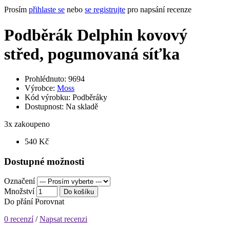
Prosím
přihlaste se
nebo
se registrujte
pro napsání recenze
Podběrák Delphin kovový
střed, pogumovaná síťka
Prohlédnuto: 9694
Výrobce:
Moss
Kód výrobku:
Podběráky
Dostupnost:
Na skladě
3
x zakoupeno
540 Kč
Dostupné možnosti
Označení
Množství
Do košíku
Do přání
Porovnat
0 recenzí
/
Napsat recenzi