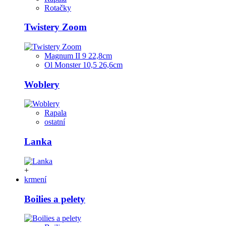
Rotačky
Twistery Zoom
Magnum II 9 22,8cm
Ol Monster 10,5 26,6cm
Woblery
Rapala
ostatní
Lanka
+
krmení
Boilies a pelety