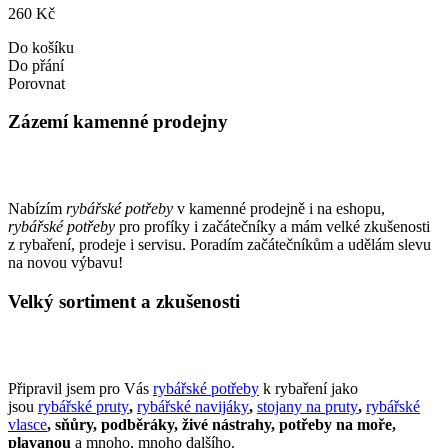
260 Kč
Do košíku
Do přání
Porovnat
Zázemí kamenné prodejny
Nabízím
rybářské potřeby
v kamenné prodejně i na eshopu,
rybářské potřeby
pro profíky i začátečníky a mám velké zkušenosti
z rybaření, prodeje i servisu. Poradím začátečníkům a udělám slevu
na novou výbavu!
Velký sortiment a zkušenosti
Připravil jsem pro Vás
rybářské potřeby
k rybaření jako
jsou
rybářské pruty
,
rybářské navijáky
,
stojany na pruty
,
rybářské
vlasce
, sňůry, podběráky, živé nástrahy, potřeby na moře,
plavanou
a mnoho, mnoho dalšího.