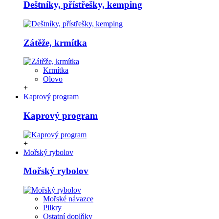
Deštníky, přístřešky, kemping
Zátěže, krmítka
Krmítka
Olovo
+
Kaprový program
Kaprový program
+
Mořský rybolov
Mořský rybolov
Mořské návazce
Pilkry
Ostatní doplňky