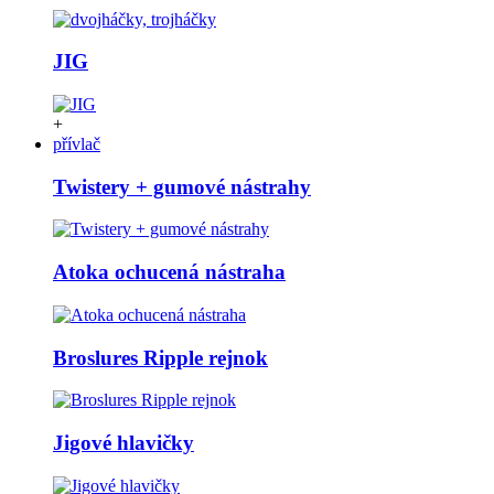
JIG
+
přívlač
Twistery + gumové nástrahy
Atoka ochucená nástraha
Broslures Ripple rejnok
Jigové hlavičky