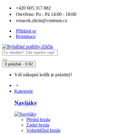
+420 605 317 882
Otevřeno: Po - Pá 14:00 - 18:00
voracek.zlicin@centrum.cz
Přihlásit se
Registrace
0 položek - 0 Kč
Váš nákupní košík je prázdný!
+
Kategorie
Navijáky
Přední brzda
Zadní brzda
Volnoběžná brzda