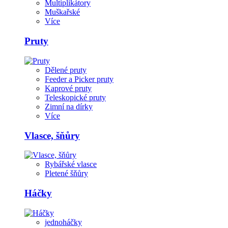
Multiplikátory
Muškařské
Více
Pruty
Dělené pruty
Feeder a Picker pruty
Kaprové pruty
Teleskopické pruty
Zimní na dírky
Více
Vlasce, šňůry
Rybářské vlasce
Pletené šňůry
Háčky
jednoháčky