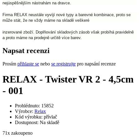
nejúspěšnějším nástrahám na dravce.
Firma RELAX neustále
vyvíjí
nové typy a barevné kombinace, proto se
může stát, že ne vždy máme na skladě veškeré
inzerované zboží. Doplňování skladových zásob však probíhá pravidelně
a proto máme na prodejně určitě více barev.
Napsat recenzi
Prosím
přihlaste se
nebo
se registrujte
pro napsání recenze
RELAX - Twister VR 2 - 4,5cm
- 001
Prohlédnuto: 15852
Výrobce:
Relax
Kód výrobku:
přívlač
Dostupnost:
Na skladě
71
x zakoupeno