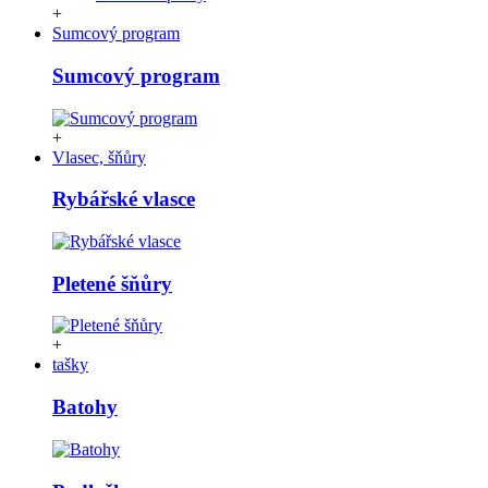
+
Sumcový program
Sumcový program
+
Vlasec, šňůry
Rybářské vlasce
Pletené šňůry
+
tašky
Batohy