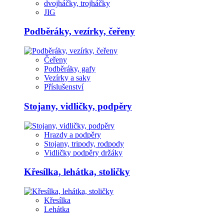
dvojháčky, trojháčky
JIG
Podběráky, vezírky, čeřeny
Čeřeny
Podběráky, gafy
Vezírky a saky
Příslušenství
Stojany, vidličky, podpěry
Hrazdy a podpěry
Stojany, tripody, rodpody
Vidličky podpěry držáky
Křesílka, lehátka, stoličky
Křesílka
Lehátka