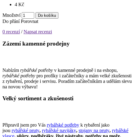
4 Kč
Množství
Do košíku
Do přání
Porovnat
0 recenzí
/
Napsat recenzi
Zázemí kamenné prodejny
Nabízím
rybářské potřeby
v kamenné prodejně i na eshopu,
rybářské potřeby
pro profíky i začátečníky a mám velké zkušenosti
z rybaření, prodeje i servisu. Poradím začátečníkům a udělám slevu
na novou výbavu!
Velký sortiment a zkušenosti
Připravil jsem pro Vás
rybářské potřeby
k rybaření jako
jsou
rybářské pruty
,
rybářské navijáky
,
stojany na pruty
,
rybářské
vlasce
, sňůry, podběráky, živé nástrahy, potřeby na moře,