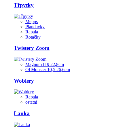
Třpytky
Mepps
Plandavky
Rapala
Rotačky
Twistery Zoom
Magnum II 9 22,8cm
Ol Monster 10,5 26,6cm
Woblery
Rapala
ostatní
Lanka