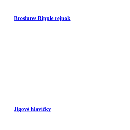
Broslures Ripple rejnok
Jigové hlavičky