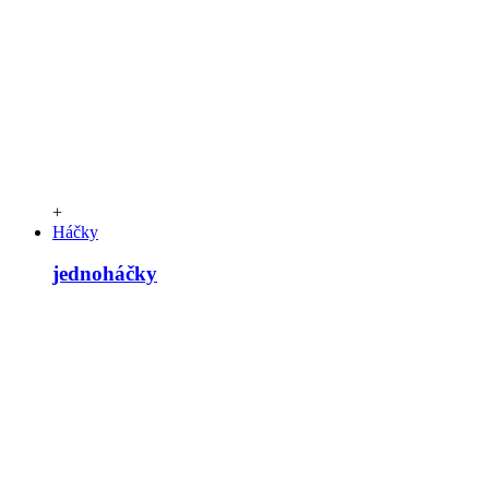
+
Háčky
jednoháčky