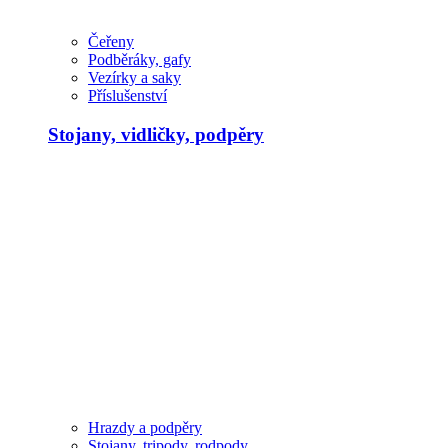
Čeřeny
Podběráky, gafy
Vezírky a saky
Příslušenství
Stojany, vidličky, podpěry
Hrazdy a podpěry
Stojany, tripody, rodpody