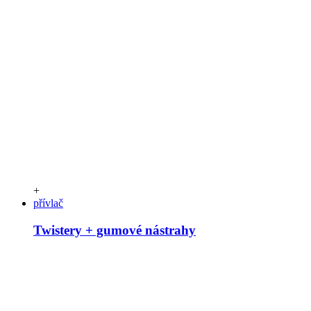
+
přívlač
Twistery + gumové nástrahy