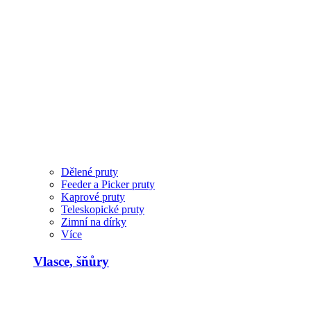
Dělené pruty
Feeder a Picker pruty
Kaprové pruty
Teleskopické pruty
Zimní na dírky
Více
Vlasce, šňůry