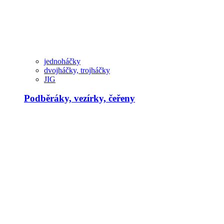
jednoháčky
dvojháčky, trojháčky
JIG
Podběráky, vezírky, čeřeny