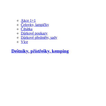
Akce 1+1
Čelovky, lampičky
Čihátka
Dárkové poukazy
Dárkové předměty, sady
Více
Deštníky, přístřešky, kemping