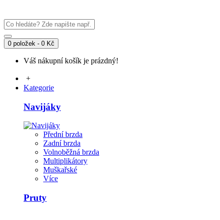
0 položek - 0 Kč
Váš nákupní košík je prázdný!
+
Kategorie
Navijáky
Přední brzda
Zadní brzda
Volnoběžná brzda
Multiplikátory
Muškařské
Více
Pruty