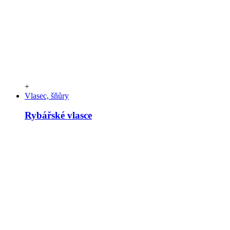
+
Vlasec, šňůry
Rybářské vlasce