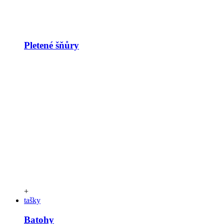
Pletené šňůry
+
tašky
Batohy