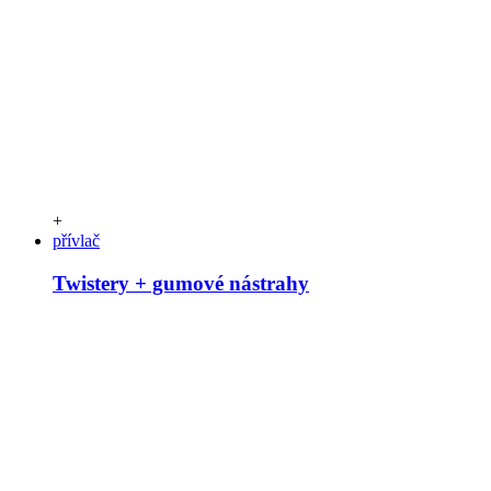
+
přívlač
Twistery + gumové nástrahy