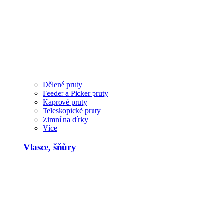
Dělené pruty
Feeder a Picker pruty
Kaprové pruty
Teleskopické pruty
Zimní na dírky
Více
Vlasce, šňůry