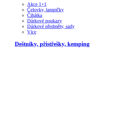
Akce 1+1
Čelovky, lampičky
Čihátka
Dárkové poukazy
Dárkové předměty, sady
Více
Deštníky, přístřešky, kemping