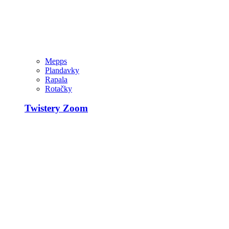
Mepps
Plandavky
Rapala
Rotačky
Twistery Zoom