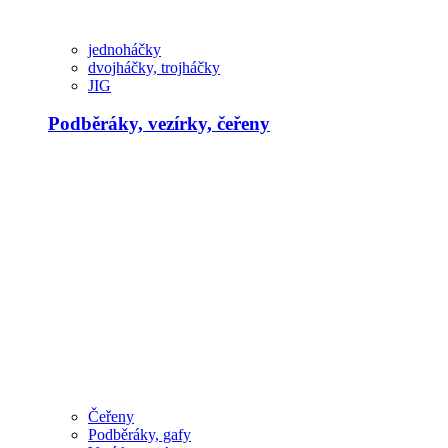
jednoháčky
dvojháčky, trojháčky
JIG
Podběráky, vezírky, čeřeny
Čeřeny
Podběráky, gafy