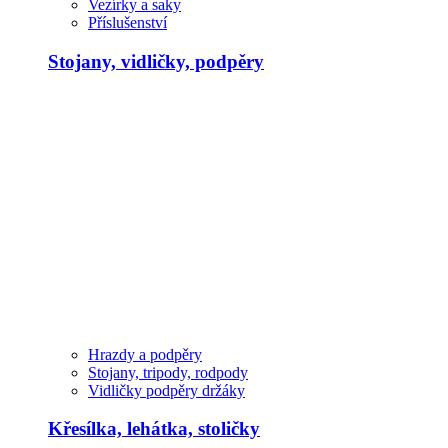
Vezírky a saky
Příslušenství
Stojany, vidličky, podpěry
Hrazdy a podpěry
Stojany, tripody, rodpody
Vidličky podpěry držáky
Křesílka, lehátka, stoličky