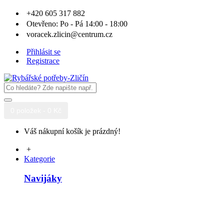
+420 605 317 882
Otevřeno: Po - Pá 14:00 - 18:00
voracek.zlicin@centrum.cz
Přihlásit se
Registrace
0 položek - 0 Kč
Váš nákupní košík je prázdný!
+
Kategorie
Navijáky