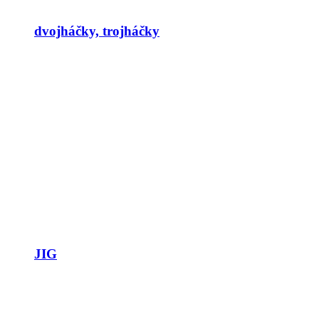
dvojháčky, trojháčky
JIG