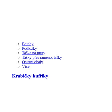
Batohy
Podložky
Taška na pruty
Tašky přes rameno, tašky
Ostatní obaly
Více
Krabičky kufříky