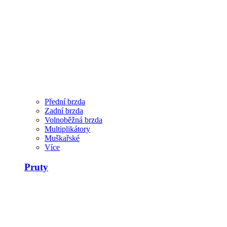
Přední brzda
Zadní brzda
Volnoběžná brzda
Multiplikátory
Muškařské
Více
Pruty