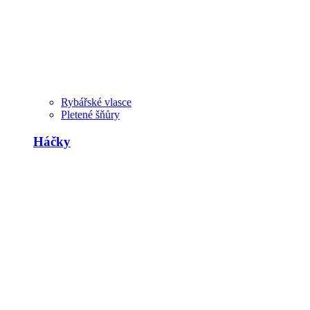
Rybářské vlasce
Pletené šňůry
Háčky