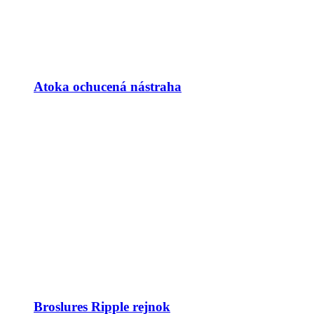
Atoka ochucená nástraha
Broslures Ripple rejnok