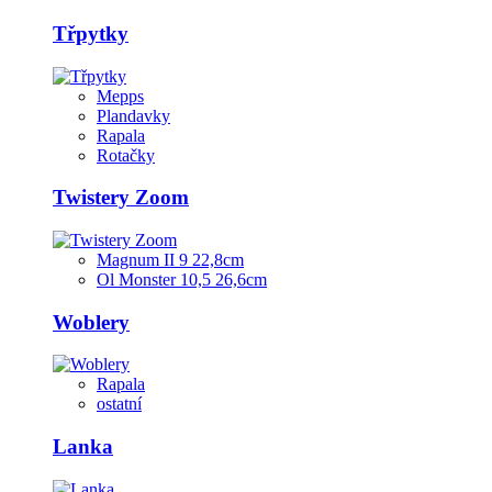
Třpytky
Mepps
Plandavky
Rapala
Rotačky
Twistery Zoom
Magnum II 9 22,8cm
Ol Monster 10,5 26,6cm
Woblery
Rapala
ostatní
Lanka