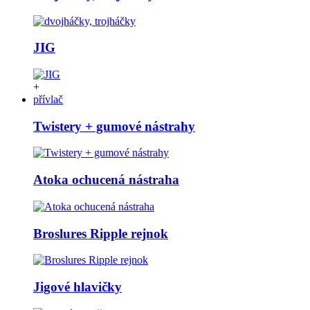
JIG
+
přívlač
Twistery + gumové nástrahy
Atoka ochucená nástraha
Broslures Ripple rejnok
Jigové hlavičky