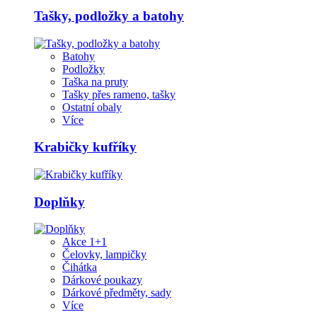
Tašky, podložky a batohy
Batohy
Podložky
Taška na pruty
Tašky přes rameno, tašky
Ostatní obaly
Více
Krabičky kufříky
Doplňky
Akce 1+1
Čelovky, lampičky
Čihátka
Dárkové poukazy
Dárkové předměty, sady
Více