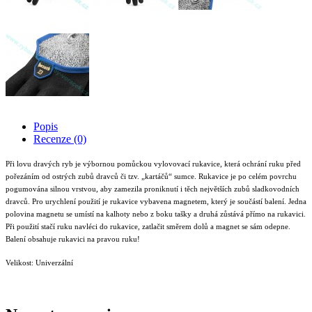
Popis
Recenze (0)
Při lovu dravých ryb je výbornou pomůckou vylovovací rukavice, která ochrání ruku před
pořezáním od ostrých zubů dravců či tzv. „kartáčů“ sumce. Rukavice je po celém povrchu
pogumována silnou vrstvou, aby zamezila proniknutí i těch největších zubů sladkovodních
dravců. Pro urychlení použití je rukavice vybavena magnetem, který je součástí balení. Jedna
polovina magnetu se umístí na kalhoty nebo z boku tašky a druhá zůstává přímo na rukavici.
Při použití stačí ruku navléci do rukavice, zatlačit směrem dolů a magnet se sám odepne.
Balení obsahuje rukavici na pravou ruku!
Velikost: Univerzální