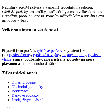
Nabízím
rybářské potřeby
v kamenné prodejně i na eshopu,
rybářské potřeby
pro profíky i začátečníky a mám velké zkušenosti
z rybaření, prodeje i servisu. Poradím začátečníkům a udělám slevu
na novou výbavu!
Velký sortiment a zkušenosti
Připravil jsem pro Vás
rybářské potřeby
k rybaření jako
jsou
rybářské pruty
,
rybářské navijáky
,
stojany na pruty
,
rybářské
vlasce
, sňůry, podběráky, živé nástrahy, potřeby na moře,
plavanou
a mnoho, mnoho dalšího.
Zákaznický servis
O naší prodejně
Obchodní podmínky
Reklamace
Dárkové poukazy
Prodej živých nástrah