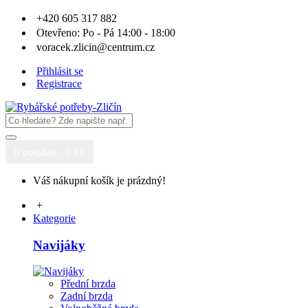
+420 605 317 882
Otevřeno: Po - Pá 14:00 - 18:00
voracek.zlicin@centrum.cz
Přihlásit se
Registrace
0 položek - 0 Kč
Váš nákupní košík je prázdný!
+
Kategorie
Navijáky
Přední brzda
Zadní brzda