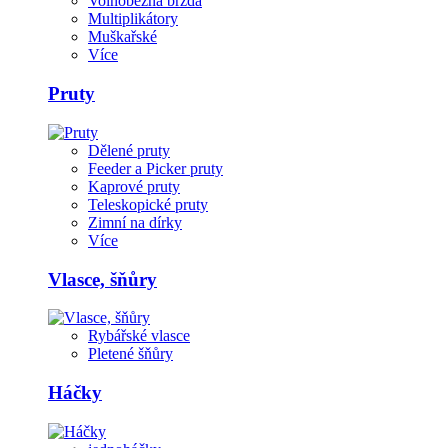
Volnoběžná brzda
Multiplikátory
Muškařské
Více
Pruty
Dělené pruty
Feeder a Picker pruty
Kaprové pruty
Teleskopické pruty
Zimní na dírky
Více
Vlasce, šňůry
Rybářské vlasce
Pletené šňůry
Háčky