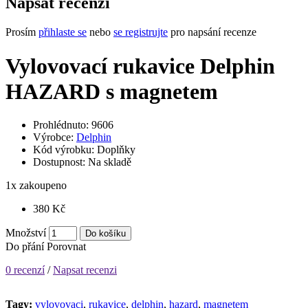
Napsat recenzi
Prosím
přihlaste se
nebo
se registrujte
pro napsání recenze
Vylovovací rukavice Delphin
HAZARD s magnetem
Prohlédnuto: 9606
Výrobce:
Delphin
Kód výrobku:
Doplňky
Dostupnost:
Na skladě
1
x zakoupeno
380 Kč
Množství
Do košíku
Do přání
Porovnat
0 recenzí
/
Napsat recenzi
Tagy:
vylovovaci
,
rukavice
,
delphin
,
hazard
,
magnetem