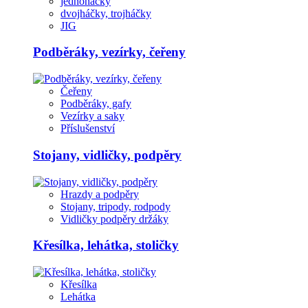
jednoháčky
dvojháčky, trojháčky
JIG
Podběráky, vezírky, čeřeny
Čeřeny
Podběráky, gafy
Vezírky a saky
Příslušenství
Stojany, vidličky, podpěry
Hrazdy a podpěry
Stojany, tripody, rodpody
Vidličky podpěry držáky
Křesílka, lehátka, stoličky
Křesílka
Lehátka