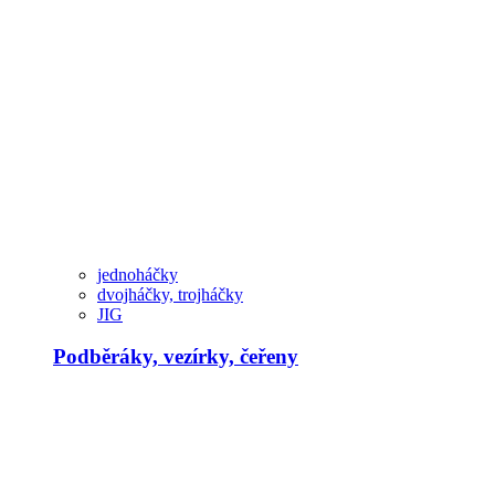
jednoháčky
dvojháčky, trojháčky
JIG
Podběráky, vezírky, čeřeny