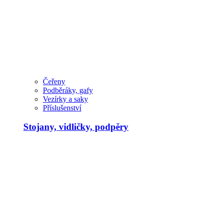
Čeřeny
Podběráky, gafy
Vezírky a saky
Příslušenství
Stojany, vidličky, podpěry