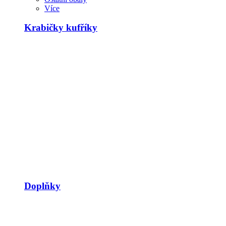
Více
Krabičky kufříky
Doplňky