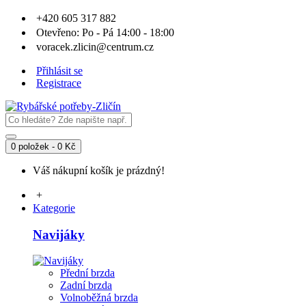
+420 605 317 882
Otevřeno: Po - Pá 14:00 - 18:00
voracek.zlicin@centrum.cz
Přihlásit se
Registrace
0 položek - 0 Kč
Váš nákupní košík je prázdný!
+
Kategorie
Navijáky
Přední brzda
Zadní brzda
Volnoběžná brzda