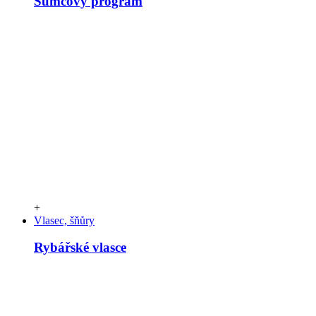
Sumcový program
+
Vlasec, šňůry
Rybářské vlasce