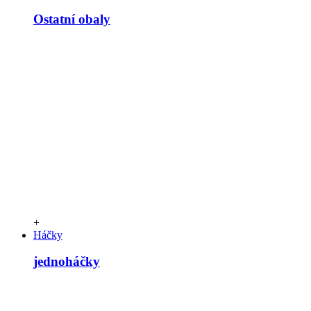
Ostatní obaly
+
Háčky
jednoháčky