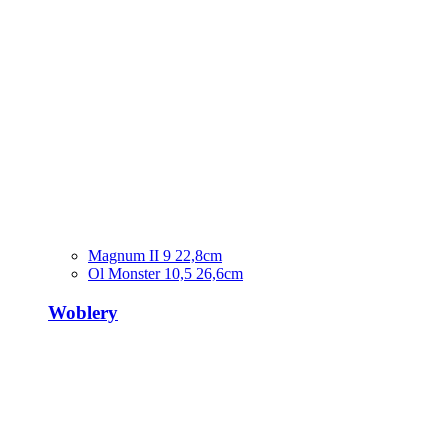
Magnum II 9 22,8cm
Ol Monster 10,5 26,6cm
Woblery