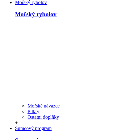
Mořský rybolov
Mořský rybolov
Mořské návazce
Pilkry
Ostatní doplňky
+
Sumcový program