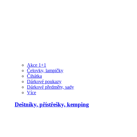
Akce 1+1
Čelovky, lampičky
Čihátka
Dárkové poukazy
Dárkové předměty, sady
Více
Deštníky, přístřešky, kemping