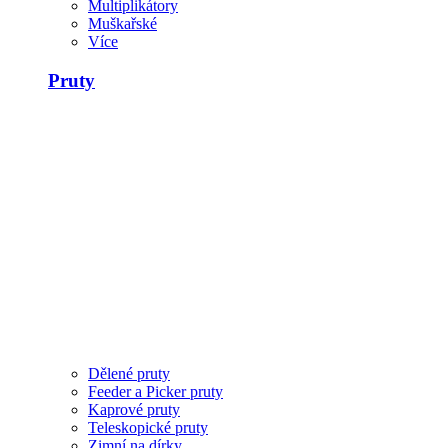
Multiplikátory
Muškařské
Více
Pruty
Dělené pruty
Feeder a Picker pruty
Kaprové pruty
Teleskopické pruty
Zimní na dírky