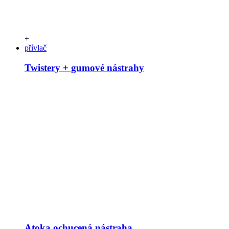
+
přívlač
Twistery + gumové nástrahy
Atoka ochucená nástraha