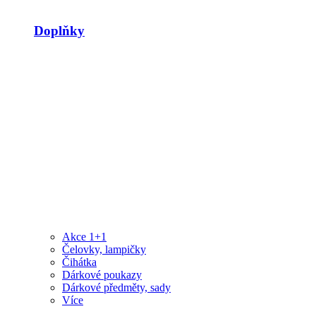
Doplňky
Akce 1+1
Čelovky, lampičky
Čihátka
Dárkové poukazy
Dárkové předměty, sady
Více