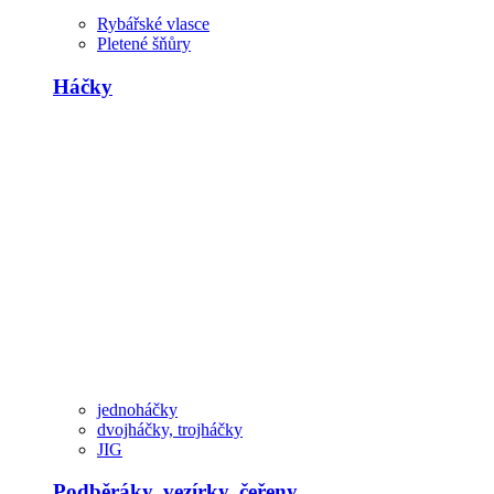
Rybářské vlasce
Pletené šňůry
Háčky
jednoháčky
dvojháčky, trojháčky
JIG
Podběráky, vezírky, čeřeny