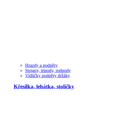
Hrazdy a podpěry
Stojany, tripody, rodpody
Vidličky podpěry držáky
Křesílka, lehátka, stoličky