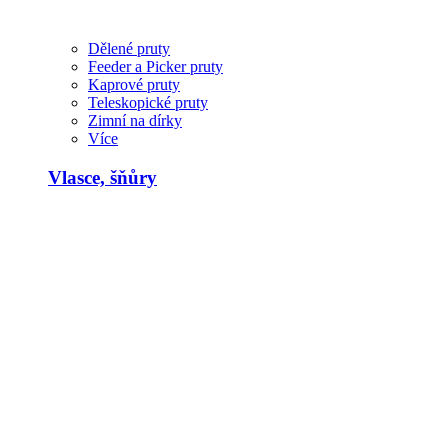
Dělené pruty
Feeder a Picker pruty
Kaprové pruty
Teleskopické pruty
Zimní na dírky
Více
Vlasce, šňůry