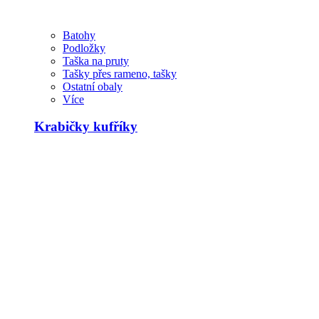
Batohy
Podložky
Taška na pruty
Tašky přes rameno, tašky
Ostatní obaly
Více
Krabičky kufříky