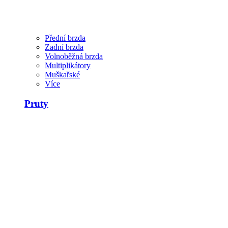
Přední brzda
Zadní brzda
Volnoběžná brzda
Multiplikátory
Muškařské
Více
Pruty