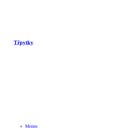
Třpytky
Mepps