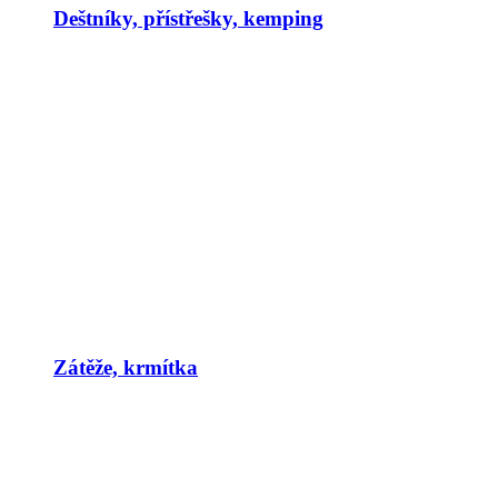
Deštníky, přístřešky, kemping
Zátěže, krmítka