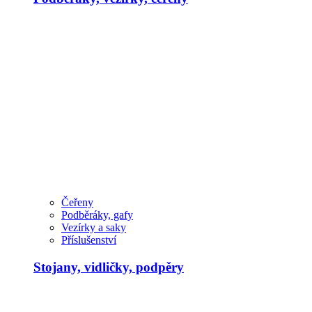
Čeřeny
Podběráky, gafy
Vezírky a saky
Příslušenství
Stojany, vidličky, podpěry