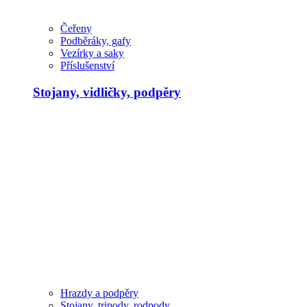
Čeřeny
Podběráky, gafy
Vezírky a saky
Příslušenství
Stojany, vidličky, podpěry
Hrazdy a podpěry
Stojany, tripody, rodpody