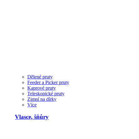
Dělené pruty
Feeder a Picker pruty
Kaprové pruty
Teleskopické pruty
Zimní na dírky
Více
Vlasce, šňůry