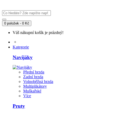
0 položek - 0 Kč
Váš nákupní košík je prázdný!
+
Kategorie
Navijáky
Přední brzda
Zadní brzda
Volnoběžná brzda
Multiplikátory
Muškařské
Více
Pruty