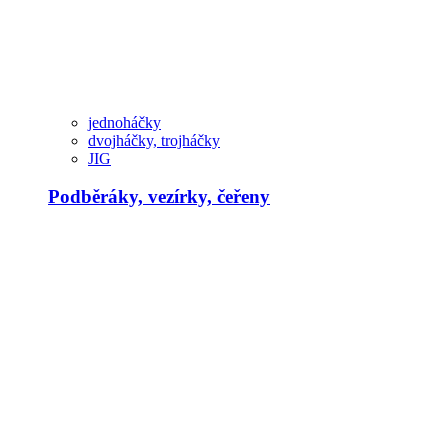
jednoháčky
dvojháčky, trojháčky
JIG
Podběráky, vezírky, čeřeny